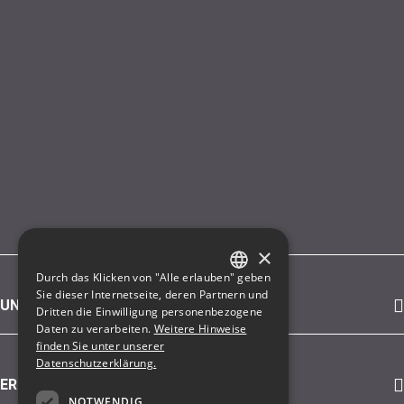
×
Durch das Klicken von "Alle erlauben" geben
GERMAN
Sie dieser Internetseite, deren Partnern und
UNSER ANGEBOT
Dritten die Einwilligung personenbezogene
ENGLISH
Daten zu verarbeiten.
Weitere Hinweise
finden Sie unter unserer
Datenschutzerklärung.
ERFAHREN SIE MEHR ÜBER
NOTWENDIG