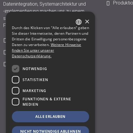
Produkti
Datenintegration, Systemarchitektur und
-implementierung machen uns zu einem
starken Partner in der diskreten
×
Fertigung und der Prozessindustrie.
Durch das Klicken von "Alle erlauben" geben
GERMAN
Sie dieser Internetseite, deren Partnern und
Dritten die Einwilligung personenbezogene
Weinbergstr. 15 • 01129 Dresden
ENGLISH
Daten zu verarbeiten.
Weitere Hinweise
finden Sie unter unserer
+49.351.847150
Datenschutzerklärung.
kontakt@isax.com
NOTWENDIG
STATISTIKEN
MARKETING
FUNKTIONEN & EXTERNE
MEDIEN
ALLE ERLAUBEN
NICHT NOTWENDIGE ABLEHNEN