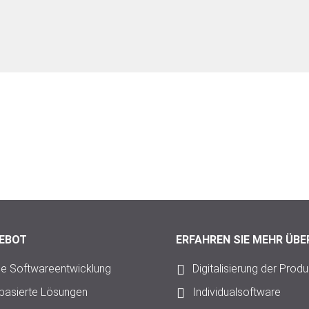
EBOT
ERFAHREN SIE MEHR ÜBE
lle Softwareentwicklung
Digitalisierung der Produ
mbasierte Lösungen
Individualsoftware