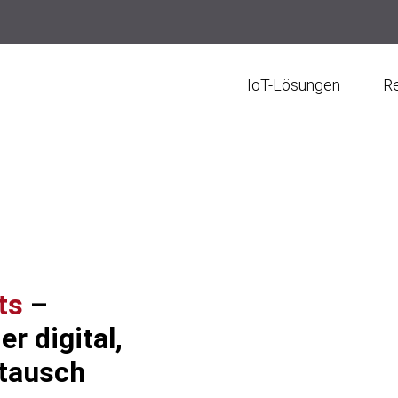
IoT-Lösungen
R
ts
–
er digital,
stausch