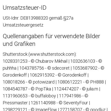
Umsatzsteuer-ID
USt-Idnr: DE813988320 gemäß §27a
Umsatzsteuergesetz
Quellenangaben für verwendete Bilder
und Grafiken
Shutterstock (www.shutterstock.com):
1028331253 - © Chubarov Mikhail | 1032636103 - ©
puhhha | 1043785756 - © sdecoret | 1053687902 - ©
Gorodenkoff | 1062915392 - © Gorodenkoff |
108018266 - © potowizard | 1080612221 - © PH888 |
1084540787 - © PopTika | 1124474207 - © julia.m |
1131960653 - © buffaloboy | 117941986 - ©
Pressmaster | 1261140988 - © SeventyFour |
1298229121 - © ImageFlow | 277158707 - © goodluz |