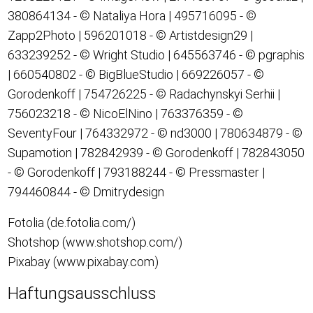
380864134 - © Nataliya Hora | 495716095 - ©
Zapp2Photo | 596201018 - © Artistdesign29 |
633239252 - © Wright Studio | 645563746 - © pgraphis
| 660540802 - © BigBlueStudio | 669226057 - ©
Gorodenkoff | 754726225 - © Radachynskyi Serhii |
756023218 - © NicoElNino | 763376359 - ©
SeventyFour | 764332972 - © nd3000 | 780634879 - ©
Supamotion | 782842939 - © Gorodenkoff | 782843050
- © Gorodenkoff | 793188244 - © Pressmaster |
794460844 - © Dmitrydesign
Fotolia (de.fotolia.com/)
Shotshop (www.shotshop.com/)
Pixabay (www.pixabay.com)
Haftungsausschluss