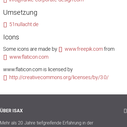
Umsetzung
51nullacht.de
Icons
Some icons are made by
www.freepik.com
from
www.flaticon.com
www.flaticon.com is licensed by
http://creativecommons.org/licenses/by/3.0/
ÜBER ISAX
Mehr als 20 Jahre tiefgreifende Erfahrung in der