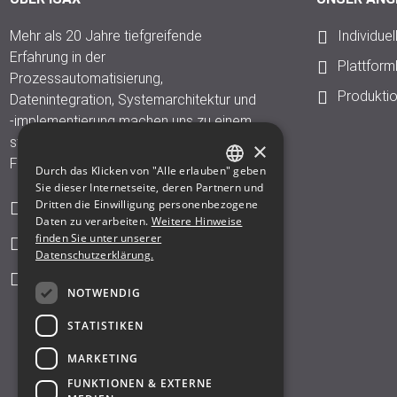
Mehr als 20 Jahre tiefgreifende
Individue
Erfahrung in der
Plattfor
Prozessautomatisierung,
Produkti
Datenintegration, Systemarchitektur und
-implementierung machen uns zu einem
starken Partner in der diskreten
×
Fertigung und der Prozessindustrie.
Durch das Klicken von "Alle erlauben" geben
GERMAN
Sie dieser Internetseite, deren Partnern und
Dritten die Einwilligung personenbezogene
Weinbergstr. 15 • 01129 Dresden
ENGLISH
Daten zu verarbeiten.
Weitere Hinweise
finden Sie unter unserer
+49.351.847150
Datenschutzerklärung.
kontakt@isax.com
NOTWENDIG
STATISTIKEN
MARKETING
FUNKTIONEN & EXTERNE