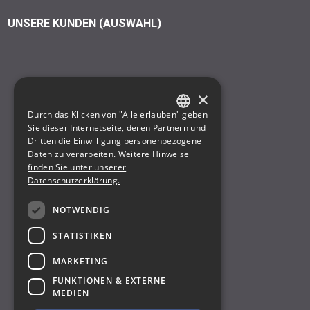
UNSERE KUNDEN (AUSWAHL)
×
Durch das Klicken von "Alle erlauben" geben
GERMAN
Sie dieser Internetseite, deren Partnern und
Dritten die Einwilligung personenbezogene
ENGLISH
Daten zu verarbeiten.
Weitere Hinweise
finden Sie unter unserer
Datenschutzerklärung.
NOTWENDIG
STATISTIKEN
MARKETING
FUNKTIONEN & EXTERNE
MEDIEN