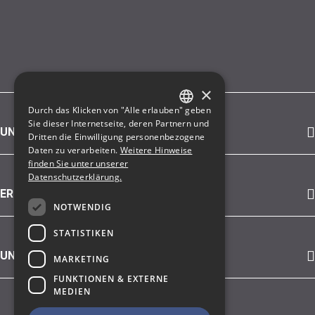
×
Durch das Klicken von "Alle erlauben" geben
GERMAN
Sie dieser Internetseite, deren Partnern und
UNSER ANGEBOT
Dritten die Einwilligung personenbezogene
ENGLISH
Daten zu verarbeiten.
Weitere Hinweise
finden Sie unter unserer
Datenschutzerklärung.
ERFAHREN SIE MEHR ÜBER
NOTWENDIG
STATISTIKEN
UNSERE KUNDEN (AUSWAHL)
MARKETING
FUNKTIONEN & EXTERNE
MEDIEN