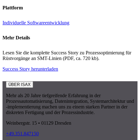
Plattform
Individuelle Softwareentwicklung
Mehr Details
Lesen Sie die komplette Success Story zu Prozessoptimierung für
Rüstvorgänge an SMT-Linien (PDF, ca. 720 kb).
Success Story herunterladen
ÜBER ISAX
Mehr als 20 Jahre tiefgreifende Erfahrung in der
Prozessautomatisierung, Datenintegration, Systemarchitektur und
-implementierung machen uns zu einem starken Partner in der
diskreten Fertigung und der Prozessindustrie.
Weinbergstr. 15 • 01129 Dresden
+49.351.847150